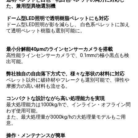
た、兼用型異物選別機
ドーム型LED照明で透明樹脂ペレットにも対応
ドーム型LED照明が影を減らし、 白色系ペレットに加え
て透明ペレット樹脂も選別可能に。
最小分解能40µmのラインセンサーカメラを搭載
高性能ラインセンサーカメラで、0.1mmの極小黒点も検
出可能。
弊社独自の自由落下方式で、様々な形状の材料に対応
ペレット以外に破砕材やフレークも選別可能で、弾性や
摩擦力の高い材料も流せる。
コンパクトな設計ながら高い処理能力を実現
最大処理能力は1000kg/hで、インライン・オフライン問
わず使用可能。
また、最大処理量が3000kg/hの大処理量モデルもご用
意。
操作・メンテナンスが簡単