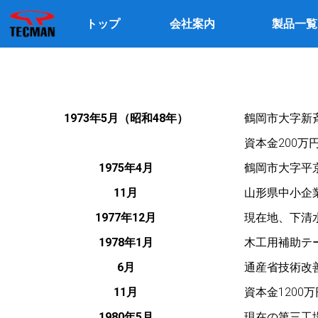
トップ
会社案内
製品一覧
1973年5月（昭和48年）
鶴岡市大字新
資本金200万
1975年4月
鶴岡市大字平
11月
山形県中小企
1977年12月
現在地、下清
1978年1月
木工用補助テ
6月
通産省技術改
11月
資本金1200
1980年5月
現在の第三工