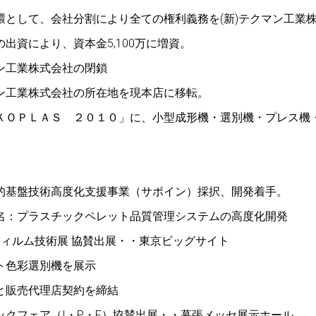
環として、会社分割により全ての権利義務を(新)テクマン工業
出資により、資本金5,100万に増資。
ン工業株式会社の閉鎖
ン工業株式会社の所在地を現本店に移転。
ＫＯＰＬＡＳ ２０１０」に、小型成形機・選別機・プレス機
戦略的基盤技術高度化支援事業（サポイン）採択、開発着手。
名：プラスチックペレット品質管理システムの高度化開発
フィルム技術展 協賛出展・・東京ビッグサイト
ト色彩選別機を展示
と販売代理店契約を締結
ックフェア（I・P・F）協賛出展・・幕張メッセ展示ホール