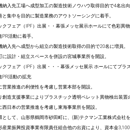
機納入先工場へ成型加工の製造技術ノウハウ取得目的で4名出
善と集中を目的に製造業務のアウトソーシングに着手。
ックフェア（IPF）出展・・幕張メッセ展示ホールにて色彩異
進PR活動に着手。
機納入先へ成型から組立の製造技術取得の目的で20名に増員。
町に設計・組立スペースを併設の宮城事業所を開設。
ックフェア（IPF）出展・・・幕張メッセ展示 ホールにてプラ
進PR活動の拡充
に営業推進の利便性を考慮し営業本部を開設。
り創造支援事業によりプラスチック透明ペレット異物検出装置
に西日本の営業推進を考慮し東海事業所を開設。
環として、山形県鶴岡市砂田町に、(新)テクマン工業株式会社を
形産業振興投資事業有限責任組合他の出資により、資本金3,10