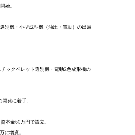
向開始。
物選別機・小型成型機（油圧・電動）の出展
スチックペレット選別機・電動2色成形機の
の開発に着手。
資本金50万円で設立。
0万に増資。