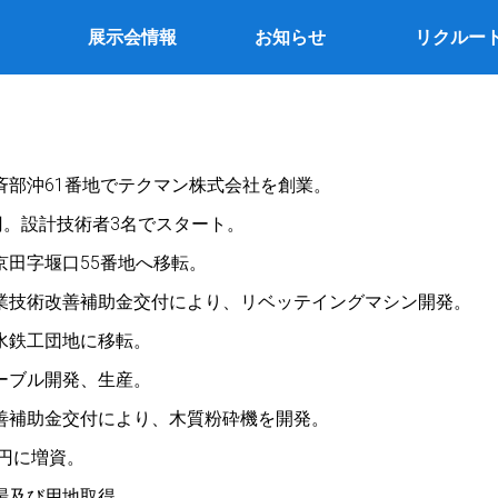
展示会情報
お知らせ
リクルー
斉部沖61番地でテクマン株式会社を創業。
円。設計技術者3名でスタート。
京田字堰口55番地へ移転。
業技術改善補助金交付により、リベッテイングマシン開発。
水鉄工団地に移転。
ーブル開発、生産。
善補助金交付により、木質粉砕機を開発。
万円に増資。
場及び用地取得。