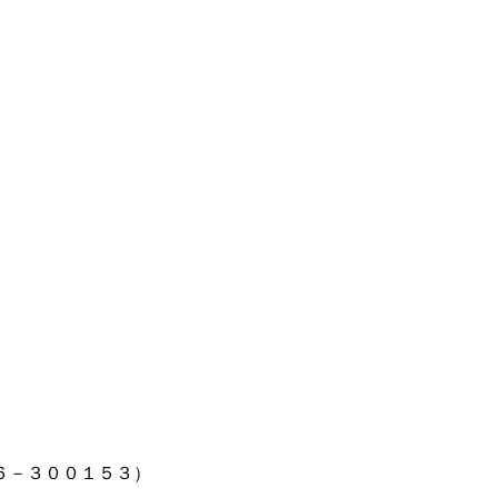
６－３００１５３）