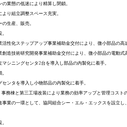
ンの業態の低迷により精算し閉鎖。
により組立調整スペース充実。
ーの生産、販売。
設。
業活性化ステップアップ事業補助金交付により、微小部品の高
業創造技術研究開発事業補助金交付により、微小部品の電動式
立マシニングセンタ2台を導入し部品の内製化に着手。
鎖。
グセンタを導入し小物部品の内製化に着手。
築、事務棟と第三工場改装により業務の効率アップと管理コスト
進事業の一環として、協同組合シー・エル・エックスを設立し
。
設。